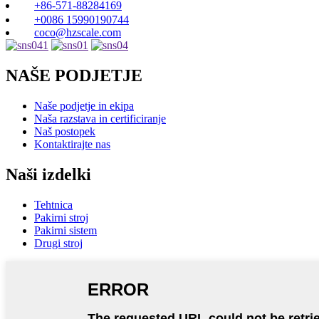
+86-571-88284169
+0086 15990190744
coco@hzscale.com
NAŠE PODJETJE
Naše podjetje in ekipa
Naša razstava in certificiranje
Naš postopek
Kontaktirajte nas
Naši izdelki
Tehtnica
Pakirni stroj
Pakirni sistem
Drugi stroj