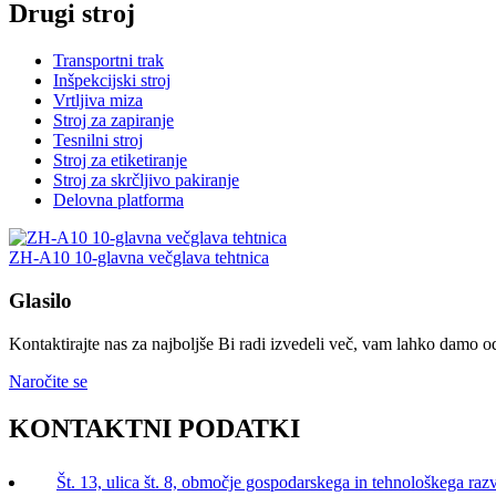
Drugi stroj
Transportni trak
Inšpekcijski stroj
Vrtljiva miza
Stroj za zapiranje
Tesnilni stroj
Stroj za etiketiranje
Stroj za skrčljivo pakiranje
Delovna platforma
ZH-A10 10-glavna večglava tehtnica
Glasilo
Kontaktirajte nas za najboljše Bi radi izvedeli več, vam lahko damo 
Naročite se
KONTAKTNI PODATKI
Št. 13, ulica št. 8, območje gospodarskega in tehnološkega ra