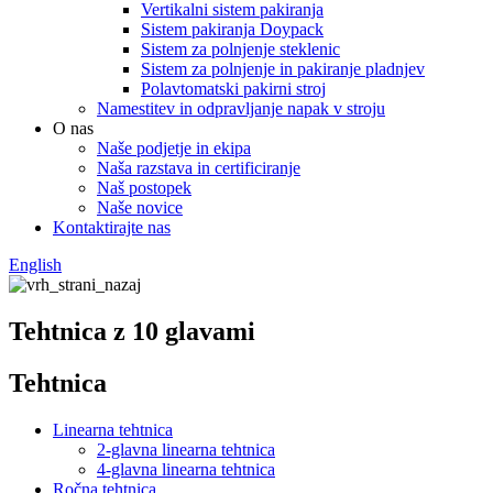
Vertikalni sistem pakiranja
Sistem pakiranja Doypack
Sistem za polnjenje steklenic
Sistem za polnjenje in pakiranje pladnjev
Polavtomatski pakirni stroj
Namestitev in odpravljanje napak v stroju
O nas
Naše podjetje in ekipa
Naša razstava in certificiranje
Naš postopek
Naše novice
Kontaktirajte nas
English
Tehtnica z 10 glavami
Tehtnica
Linearna tehtnica
2-glavna linearna tehtnica
4-glavna linearna tehtnica
Ročna tehtnica