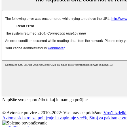
Napišite svoje sporočilo tukaj in nam ga pošljite
© Avtorske pravice - 2010–2022: Vse pravice pridržane.
Vroči izdelki
Avtomatski stroj za polnjenje in zapiranje vrečk
,
Stroj za pakiranje vr