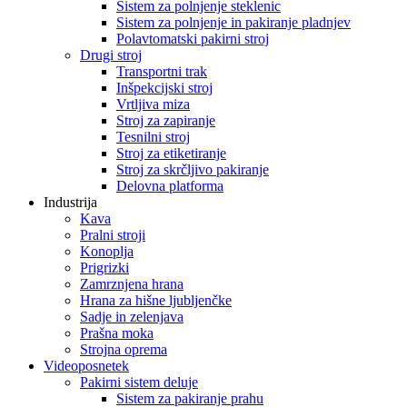
Sistem za polnjenje steklenic
Sistem za polnjenje in pakiranje pladnjev
Polavtomatski pakirni stroj
Drugi stroj
Transportni trak
Inšpekcijski stroj
Vrtljiva miza
Stroj za zapiranje
Tesnilni stroj
Stroj za etiketiranje
Stroj za skrčljivo pakiranje
Delovna platforma
Industrija
Kava
Pralni stroji
Konoplja
Prigrizki
Zamrznjena hrana
Hrana za hišne ljubljenčke
Sadje in zelenjava
Prašna moka
Strojna oprema
Videoposnetek
Pakirni sistem deluje
Sistem za pakiranje prahu