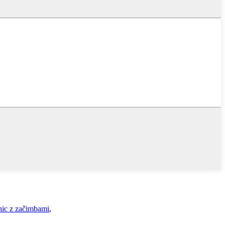
enic z začimbami
,