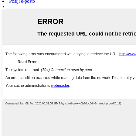
Pošlji e-pošto
x