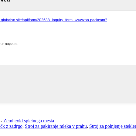
-
Zemljevid spletnega mesta
ečk z zadrgo
,
Stroj za pakiranje mleka v prahu
,
Stroj za polnjenje stekl