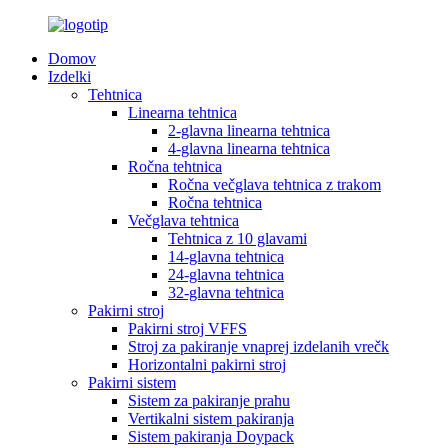
Domov
Izdelki
Tehtnica
Linearna tehtnica
2-glavna linearna tehtnica
4-glavna linearna tehtnica
Ročna tehtnica
Ročna večglava tehtnica z trakom
Ročna tehtnica
Večglava tehtnica
Tehtnica z 10 glavami
14-glavna tehtnica
24-glavna tehtnica
32-glavna tehtnica
Pakirni stroj
Pakirni stroj VFFS
Stroj za pakiranje vnaprej izdelanih vrečk
Horizontalni pakirni stroj
Pakirni sistem
Sistem za pakiranje prahu
Vertikalni sistem pakiranja
Sistem pakiranja Doypack