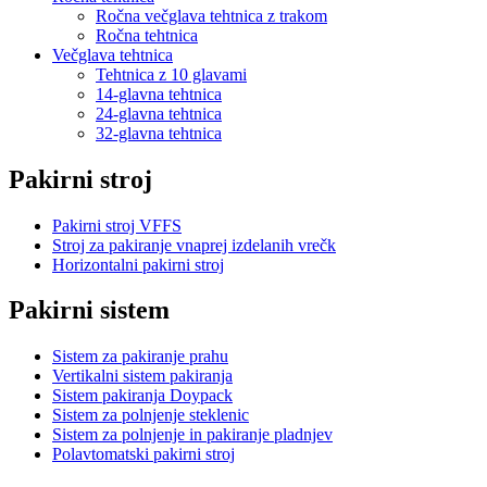
Ročna večglava tehtnica z trakom
Ročna tehtnica
Večglava tehtnica
Tehtnica z 10 glavami
14-glavna tehtnica
24-glavna tehtnica
32-glavna tehtnica
Pakirni stroj
Pakirni stroj VFFS
Stroj za pakiranje vnaprej izdelanih vrečk
Horizontalni pakirni stroj
Pakirni sistem
Sistem za pakiranje prahu
Vertikalni sistem pakiranja
Sistem pakiranja Doypack
Sistem za polnjenje steklenic
Sistem za polnjenje in pakiranje pladnjev
Polavtomatski pakirni stroj