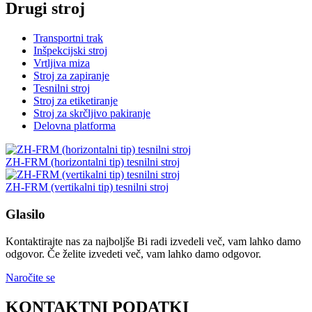
Drugi stroj
Transportni trak
Inšpekcijski stroj
Vrtljiva miza
Stroj za zapiranje
Tesnilni stroj
Stroj za etiketiranje
Stroj za skrčljivo pakiranje
Delovna platforma
ZH-FRM (horizontalni tip) tesnilni stroj
ZH-FRM (vertikalni tip) tesnilni stroj
Glasilo
Kontaktirajte nas za najboljše Bi radi izvedeli več, vam lahko damo
odgovor. Če želite izvedeti več, vam lahko damo odgovor.
Naročite se
KONTAKTNI PODATKI