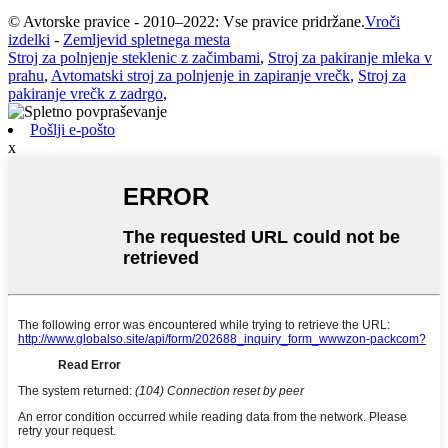
© Avtorske pravice - 2010–2022: Vse pravice pridržane.
Vroči
izdelki
-
Zemljevid spletnega mesta
Stroj za polnjenje steklenic z začimbami
,
Stroj za pakiranje mleka v
prahu
,
Avtomatski stroj za polnjenje in zapiranje vrečk
,
Stroj za
pakiranje vrečk z zadrgo
,
Pošlji e-pošto
x