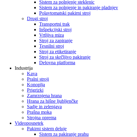
Sistem za polnjenje steklenic
Sistem za polnjenje in pakiranje pladnjev
Polavtomatski pakirni stroj
Drugi stroj
Transportni trak
Inšpekcijski stroj
Vrtljiva miza
Stroj za zapiranje
Tesnilni stroj
Stroj za etiketiranje
Stroj za skrčljivo pakiranje
Delovna platforma
Industrija
Kava
Pralni stroji
Konoplja
Prigrizki
Zamrznjena hrana
Hrana za hišne ljubljenčke
Sadje in zelenjava
Prašna moka
Strojna oprema
Videoposnetek
Pakirni sistem deluje
Sistem za pakiranje prahu