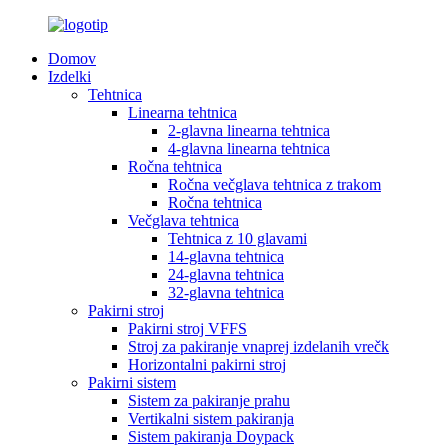
Domov
Izdelki
Tehtnica
Linearna tehtnica
2-glavna linearna tehtnica
4-glavna linearna tehtnica
Ročna tehtnica
Ročna večglava tehtnica z trakom
Ročna tehtnica
Večglava tehtnica
Tehtnica z 10 glavami
14-glavna tehtnica
24-glavna tehtnica
32-glavna tehtnica
Pakirni stroj
Pakirni stroj VFFS
Stroj za pakiranje vnaprej izdelanih vrečk
Horizontalni pakirni stroj
Pakirni sistem
Sistem za pakiranje prahu
Vertikalni sistem pakiranja
Sistem pakiranja Doypack