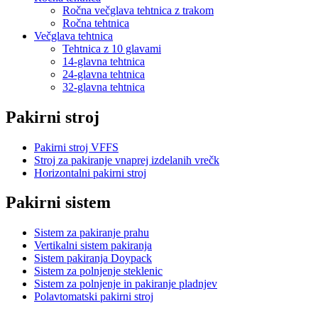
Ročna večglava tehtnica z trakom
Ročna tehtnica
Večglava tehtnica
Tehtnica z 10 glavami
14-glavna tehtnica
24-glavna tehtnica
32-glavna tehtnica
Pakirni stroj
Pakirni stroj VFFS
Stroj za pakiranje vnaprej izdelanih vrečk
Horizontalni pakirni stroj
Pakirni sistem
Sistem za pakiranje prahu
Vertikalni sistem pakiranja
Sistem pakiranja Doypack
Sistem za polnjenje steklenic
Sistem za polnjenje in pakiranje pladnjev
Polavtomatski pakirni stroj