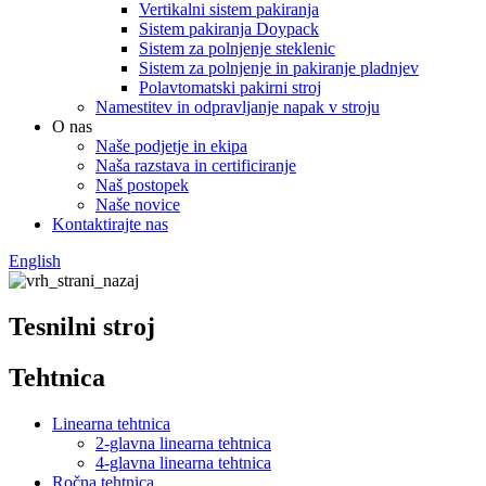
Vertikalni sistem pakiranja
Sistem pakiranja Doypack
Sistem za polnjenje steklenic
Sistem za polnjenje in pakiranje pladnjev
Polavtomatski pakirni stroj
Namestitev in odpravljanje napak v stroju
O nas
Naše podjetje in ekipa
Naša razstava in certificiranje
Naš postopek
Naše novice
Kontaktirajte nas
English
Tesnilni stroj
Tehtnica
Linearna tehtnica
2-glavna linearna tehtnica
4-glavna linearna tehtnica
Ročna tehtnica