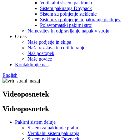
Vertikalni sistem pakiranja
Sistem pakiranja Doypack
Sistem za polnjenje steklenic
Sistem za polnjenje in pakiranje pladnjev
Polavtomatski pakirni stroj
Namestitev in odpravljanje napak v stroju
O nas
Naše podjetje in ekipa
Naša razstava in certificiranje
Naš postopek
Naše novice
Kontaktirajte nas
English
Videoposnetek
Videoposnetek
Pakirni sistem deluje
Sistem za pakiranje prahu
Vertikalni sistem pakiranja
Sistem pakiranja Doypack