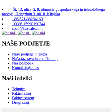
Št. 13, ulica št. 8, območje gospodarskega in tehnološkega
razvoja, Hangzhou 310018, Kitajska
+86-571-88284169
+0086 15990190744
coco@hzscale.com
NAŠE PODJETJE
Naše podjetje in ekipa
Naša razstava in certificiranje
Naš postopek
Kontaktirajte nas
Naši izdelki
Tehtnica
Pakirni stroj
Pakirni sistem
Drugi stroj