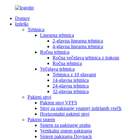
Domov
Izdelki
Tehtnica
Linearna tehtnica
2-glavna linearna tehtnica
4-glavna linearna tehtnica
Ročna tehtnica
Ročna večglava tehtnica z trakom
Ročna tehtnica
Večglava tehtnica
Tehtnica z 10 glavami
14-glavna tehtnica
24-glavna tehtnica
32-glavna tehtnica
Pakirni stroj
Pakirni stroj VFFS
Stroj za pakiranje vnaprej izdelanih vrečk
Horizontalni pakirni stroj
Pakirni sistem
Sistem za pakiranje prahu
Vertikalni sistem pakiranja
Sistem pakiranja Doypack