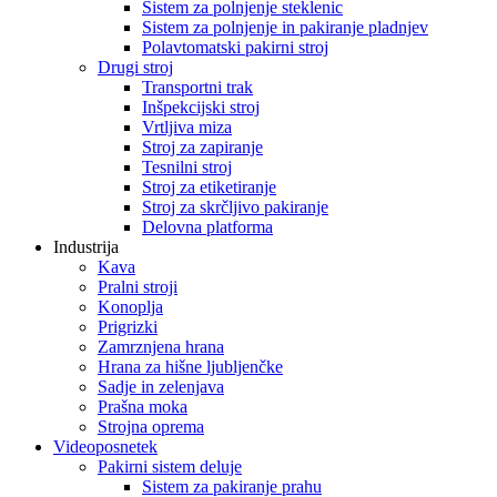
Sistem za polnjenje steklenic
Sistem za polnjenje in pakiranje pladnjev
Polavtomatski pakirni stroj
Drugi stroj
Transportni trak
Inšpekcijski stroj
Vrtljiva miza
Stroj za zapiranje
Tesnilni stroj
Stroj za etiketiranje
Stroj za skrčljivo pakiranje
Delovna platforma
Industrija
Kava
Pralni stroji
Konoplja
Prigrizki
Zamrznjena hrana
Hrana za hišne ljubljenčke
Sadje in zelenjava
Prašna moka
Strojna oprema
Videoposnetek
Pakirni sistem deluje
Sistem za pakiranje prahu