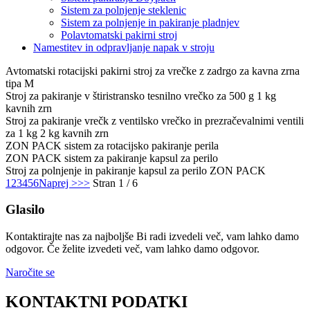
Sistem za polnjenje steklenic
Sistem za polnjenje in pakiranje pladnjev
Polavtomatski pakirni stroj
Namestitev in odpravljanje napak v stroju
Avtomatski rotacijski pakirni stroj za vrečke z zadrgo za kavna zrna
tipa M
Stroj za pakiranje v štiristransko tesnilno vrečko za 500 g 1 kg
kavnih zrn
Stroj za pakiranje vrečk z ventilsko vrečko in prezračevalnimi ventili
za 1 kg 2 kg kavnih zrn
ZON PACK sistem za rotacijsko pakiranje perila
ZON PACK sistem za pakiranje kapsul za perilo
Stroj za polnjenje in pakiranje kapsul za perilo ZON PACK
1
2
3
4
5
6
Naprej >
>>
Stran 1 / 6
Glasilo
Kontaktirajte nas za najboljše Bi radi izvedeli več, vam lahko damo
odgovor. Če želite izvedeti več, vam lahko damo odgovor.
Naročite se
KONTAKTNI PODATKI