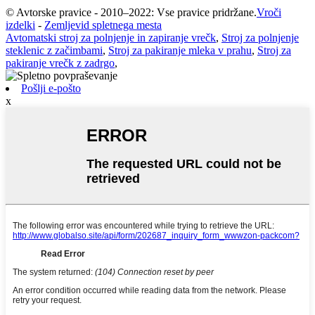
© Avtorske pravice - 2010–2022: Vse pravice pridržane.
Vroči
izdelki
-
Zemljevid spletnega mesta
Avtomatski stroj za polnjenje in zapiranje vrečk
,
Stroj za polnjenje
steklenic z začimbami
,
Stroj za pakiranje mleka v prahu
,
Stroj za
pakiranje vrečk z zadrgo
,
Pošlji e-pošto
x