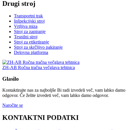
Drugi stroj
Transportni trak
Inšpekcijski stroj
Vrtljiva miza
Stroj za zapiranje
Tesnilni stroj
Stroj za etiketiranje
Stroj za skrčljivo pakiranje
Delovna platforma
ZH-AB Ročna tračna večglava tehtnica
Glasilo
Kontaktirajte nas za najboljše Bi radi izvedeli več, vam lahko damo
odgovor. Če želite izvedeti več, vam lahko damo odgovor.
Naročite se
KONTAKTNI PODATKI