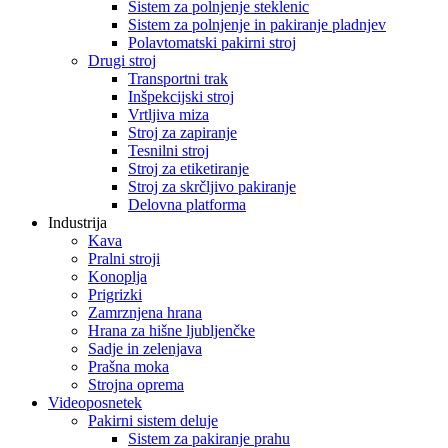
Sistem za polnjenje steklenic
Sistem za polnjenje in pakiranje pladnjev
Polavtomatski pakirni stroj
Drugi stroj
Transportni trak
Inšpekcijski stroj
Vrtljiva miza
Stroj za zapiranje
Tesnilni stroj
Stroj za etiketiranje
Stroj za skrčljivo pakiranje
Delovna platforma
Industrija
Kava
Pralni stroji
Konoplja
Prigrizki
Zamrznjena hrana
Hrana za hišne ljubljenčke
Sadje in zelenjava
Prašna moka
Strojna oprema
Videoposnetek
Pakirni sistem deluje
Sistem za pakiranje prahu