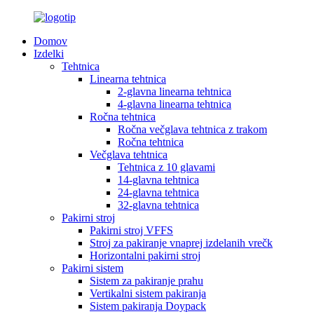
Domov
Izdelki
Tehtnica
Linearna tehtnica
2-glavna linearna tehtnica
4-glavna linearna tehtnica
Ročna tehtnica
Ročna večglava tehtnica z trakom
Ročna tehtnica
Večglava tehtnica
Tehtnica z 10 glavami
14-glavna tehtnica
24-glavna tehtnica
32-glavna tehtnica
Pakirni stroj
Pakirni stroj VFFS
Stroj za pakiranje vnaprej izdelanih vrečk
Horizontalni pakirni stroj
Pakirni sistem
Sistem za pakiranje prahu
Vertikalni sistem pakiranja
Sistem pakiranja Doypack