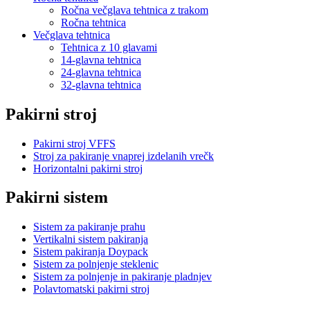
Ročna večglava tehtnica z trakom
Ročna tehtnica
Večglava tehtnica
Tehtnica z 10 glavami
14-glavna tehtnica
24-glavna tehtnica
32-glavna tehtnica
Pakirni stroj
Pakirni stroj VFFS
Stroj za pakiranje vnaprej izdelanih vrečk
Horizontalni pakirni stroj
Pakirni sistem
Sistem za pakiranje prahu
Vertikalni sistem pakiranja
Sistem pakiranja Doypack
Sistem za polnjenje steklenic
Sistem za polnjenje in pakiranje pladnjev
Polavtomatski pakirni stroj