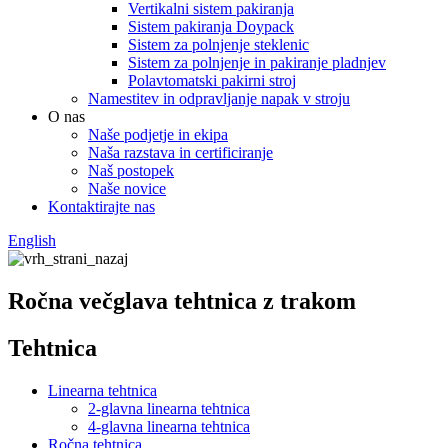
Vertikalni sistem pakiranja
Sistem pakiranja Doypack
Sistem za polnjenje steklenic
Sistem za polnjenje in pakiranje pladnjev
Polavtomatski pakirni stroj
Namestitev in odpravljanje napak v stroju
O nas
Naše podjetje in ekipa
Naša razstava in certificiranje
Naš postopek
Naše novice
Kontaktirajte nas
English
Ročna večglava tehtnica z trakom
Tehtnica
Linearna tehtnica
2-glavna linearna tehtnica
4-glavna linearna tehtnica
Ročna tehtnica