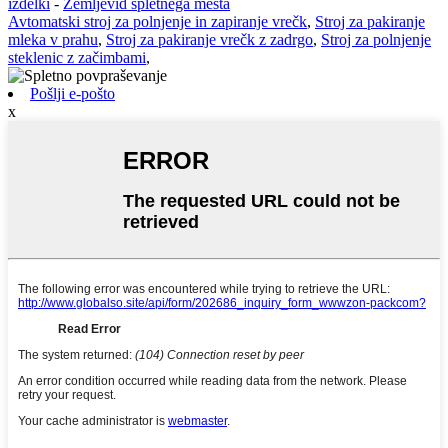
izdelki
-
Zemljevid spletnega mesta
Avtomatski stroj za polnjenje in zapiranje vrečk
,
Stroj za pakiranje
mleka v prahu
,
Stroj za pakiranje vrečk z zadrgo
,
Stroj za polnjenje
steklenic z začimbami
,
Pošlji e-pošto
x