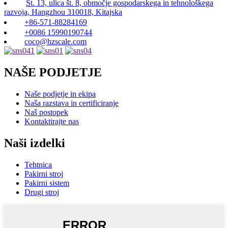
Št. 13, ulica št. 8, območje gospodarskega in tehnološkega
razvoja, Hangzhou 310018, Kitajska
+86-571-88284169
+0086 15990190744
coco@hzscale.com
NAŠE PODJETJE
Naše podjetje in ekipa
Naša razstava in certificiranje
Naš postopek
Kontaktirajte nas
Naši izdelki
Tehtnica
Pakirni stroj
Pakirni sistem
Drugi stroj